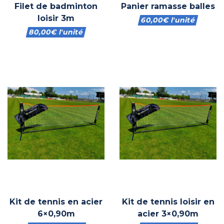
Filet de badminton
Panier ramasse balles
loisir 3m
60,00
€
l'unité
80,00
€
l'unité
Kit de tennis en acier
Kit de tennis loisir en
6×0,90m
acier 3×0,90m