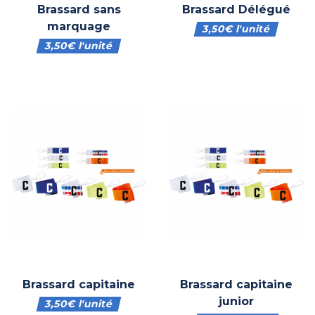
Brassard sans
Brassard Délégué
marquage
3,50
€
l'unité
3,50
€
l'unité
Brassard capitaine
Brassard capitaine
junior
3,50
€
l'unité