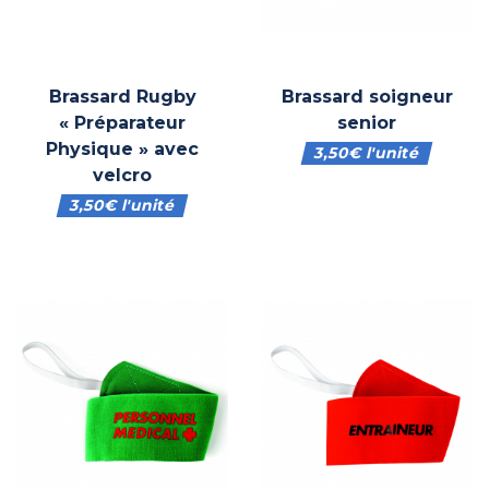
Brassard Rugby
Brassard soigneur
« Préparateur
senior
Physique » avec
3,50
€
l'unité
velcro
3,50
€
l'unité