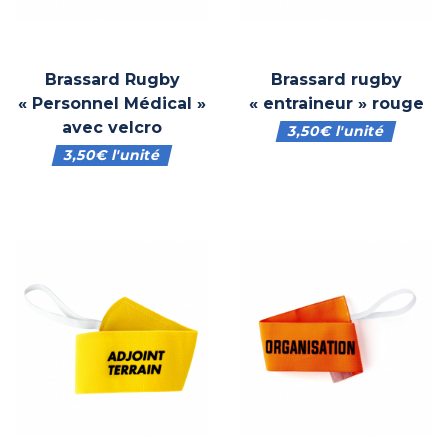
Brassard Rugby
Brassard rugby
« Personnel Médical »
« entraineur » rouge
avec velcro
3,50
€
l'unité
3,50
€
l'unité