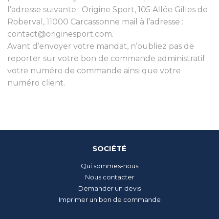
l’adresse suivante : Origine Sport, 105 Allée Gilles de
Roberval, 11000 Carcassonne mail à l’adresse :
contact@originesport.com.
Avant d’envoyer votre mandat, n’oubliez pas de
reporter sur votre bon de commande administratif
votre numéro de commande ainsi que votre
numéro client.
SOCIÉTÉ
Qui sommes-nous
Nous contacter
Demander un devis
Imprimer un bon de commande