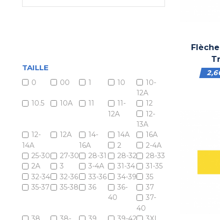
Flèche
T
TAILLE
2,
0
00
1
10
10-
12A
10.5
10A
11
11-
12
12A
12-
13A
12-
12A
14-
14A
16A
14A
16A
2
2-4A
25-30
27-30
28-31
28-32
28-33
2A
3
3-4A
31-34
31-35
32-34
32-36
33-36
34-39
35
35-37
35-38
36
36-
37
40
37-
40
38
38-
39
39-42
3XL