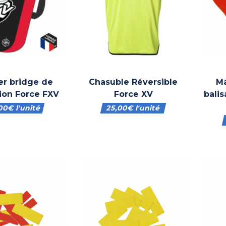
er bridge de
Chasuble Réversible
Ma
ion Force FXV
Force XV
balis
,00
€
l'unité
25,00
€
l'unité