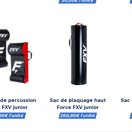
30,00
€
l'unité
 de percussion
Sac de plaquage haut
Sac 
 FXV junior
Force FXV junior
00
€
l'unité
260,00
€
l'unité