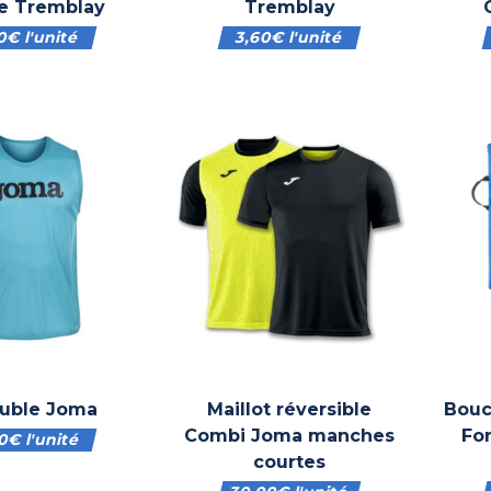
e Tremblay
Tremblay
00
€
l'unité
3,60
€
l'unité
uble Joma
Maillot réversible
Bouc
Combi Joma manches
Fo
40
€
l'unité
courtes