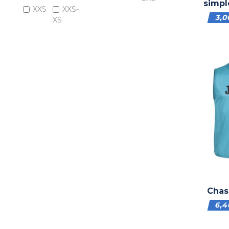
simpl
XXS
XXS-
3,
XS
Chas
6,