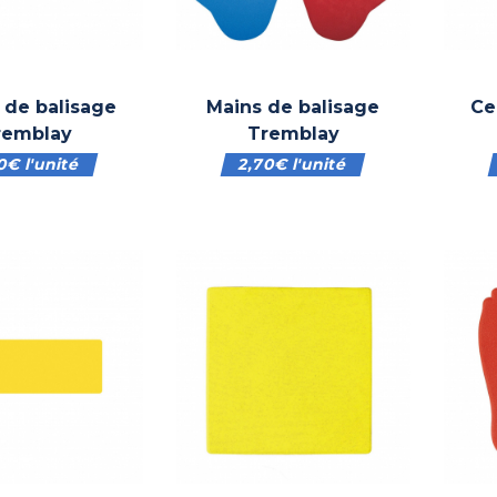
 de balisage
Mains de balisage
Ce
remblay
Tremblay
60
€
l'unité
2,70
€
l'unité