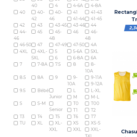
40
4
4-6A
4-8A
Rectang
40
40-
40-
41
41-43
42
46
41-44
41-45
T
42
43
43-45
43-46
44
2,
44-
45
45-
46
46-
46
48
48
46-50
47
47-49
47-50
4A
4XL
4XL-
5
5-6A
5XL
5XL
6
6-8A
6A
7
7-8A
7.5
8
8-
10A
8.5
8A
9
9-
9-11A
10A
9-12A
9.5
Bébé
L
L-XL
Junior
M
M-L
S
S-M
T0
T00
Senior
T1
T2
T3
T4
T5
T6
T7
TU
XL
XL-
XS
XS-S
XXL
XXL
XXL-
Chasu
3XL