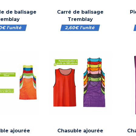
le de balisage
Carré de balisage
Pi
remblay
Tremblay
30
€
l'unité
2,60
€
l'unité
ble ajourée
Chasuble ajourée
Cha