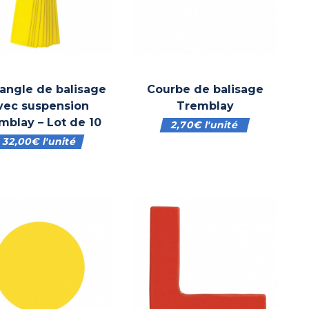
angle de balisage
Courbe de balisage
vec suspension
Tremblay
mblay – Lot de 10
2,70
€
l'unité
32,00
€
l'unité