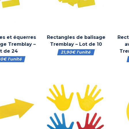
es et équerres
Rectangles de balisage
Rect
age Tremblay –
Tremblay – Lot de 10
a
ot de 24
Tre
21,90
€
l'unité
80
€
l'unité