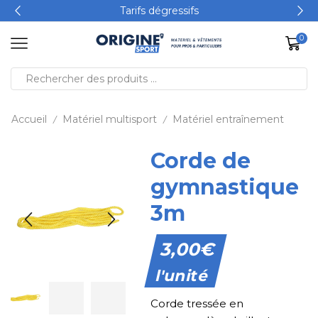
Tarifs dégressifs
0
Accueil
Matériel multisport
Matériel entraînement
/
/
Corde de
gymnastique
3m
3,00
€
l'unité
Corde tressée en