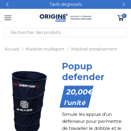
Tarifs dégressifs
0
Accueil
Matériel multisport
Matériel entraînement
/
/
Popup
defender
20,00
€
l'unité
Simule les appuis d’un
défenseur pour permettre
de travailler le dribble et le