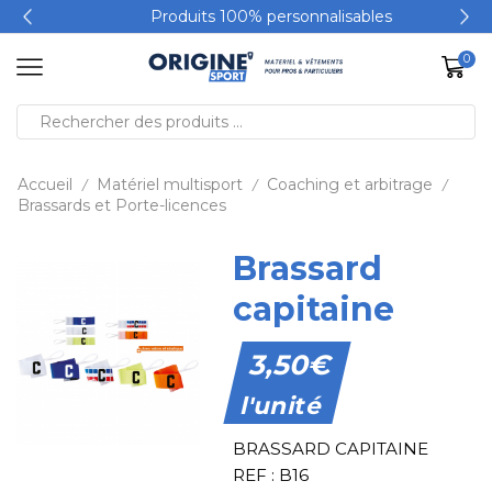
Produits 100% personnalisables
0
Accueil
Matériel multisport
Coaching et arbitrage
/
/
/
Brassards et Porte-licences
Brassard
capitaine
3,50
€
l'unité
BRASSARD CAPITAINE
REF : B16