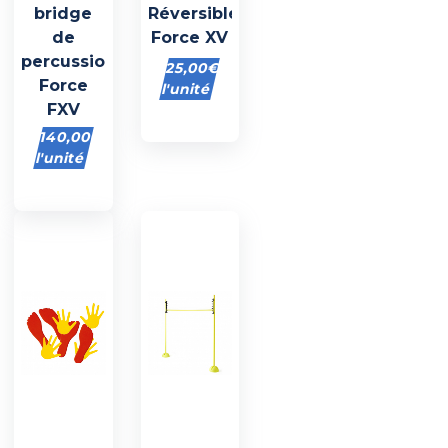
bridge
Réversible
de
Force XV
percussion
25,00
€
Force
l'unité
FXV
140,00
€
l'unité