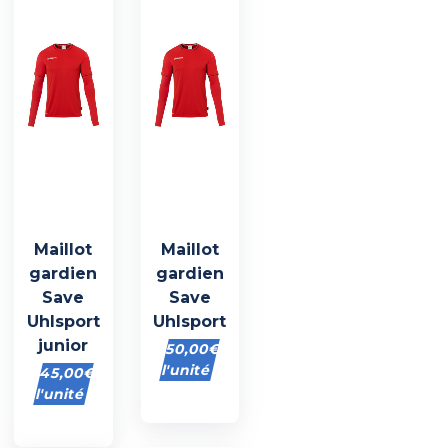
Maillot
Maillot
gardien
gardien
Save
Save
Uhlsport
Uhlsport
junior
50,00
€
l'unité
45,00
€
l'unité