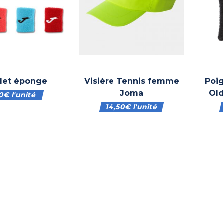
let éponge
Visière Tennis femme
Poi
Joma
Ol
20
€
l'unité
14,50
€
l'unité