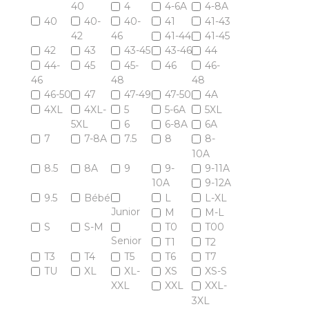
40
4
4-6A
4-8A
40
40-
40-
41
41-43
42
46
41-44
41-45
42
43
43-45
43-46
44
44-
45
45-
46
46-
46
48
48
46-50
47
47-49
47-50
4A
4XL
4XL-
5
5-6A
5XL
5XL
6
6-8A
6A
7
7-8A
7.5
8
8-
10A
8.5
8A
9
9-
9-11A
10A
9-12A
9.5
Bébé
L
L-XL
Junior
M
M-L
S
S-M
T0
T00
Senior
T1
T2
T3
T4
T5
T6
T7
TU
XL
XL-
XS
XS-S
XXL
XXL
XXL-
3XL