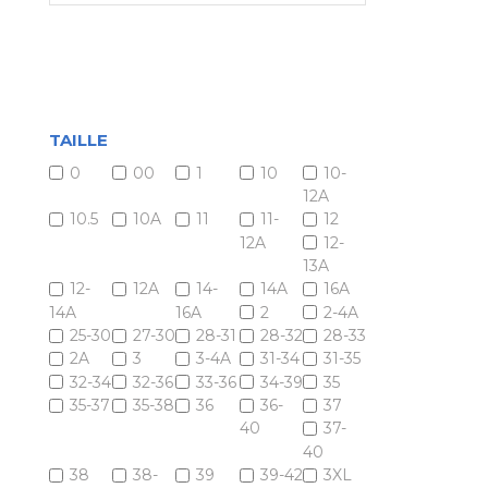
TAILLE
0
00
1
10
10-
12A
10.5
10A
11
11-
12
12A
12-
13A
12-
12A
14-
14A
16A
14A
16A
2
2-4A
25-30
27-30
28-31
28-32
28-33
2A
3
3-4A
31-34
31-35
32-34
32-36
33-36
34-39
35
35-37
35-38
36
36-
37
40
37-
40
38
38-
39
39-42
3XL