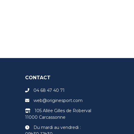
CONTACT
04 68 47 40 71
web@originesport.com
105 Allée Gilles de Roberval
11000 Carcassonne
Du mardi au vendredi :