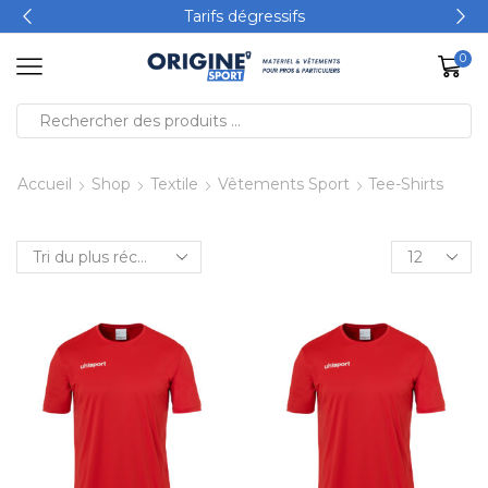
Tarifs dégressifs
0
Accueil
Shop
Textile
Vêtements Sport
Tee-Shirts