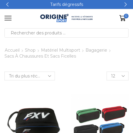
Tarifs dégressifs
0
Accueil
Shop
Matériel Multisport
Bagagerie
Sacs À Chaussures Et Sacs Ficelles