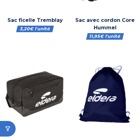
Sac ficelle Tremblay
Sac avec cordon Core
Hummel
3,20
€
l'unité
11,95
€
l'unité