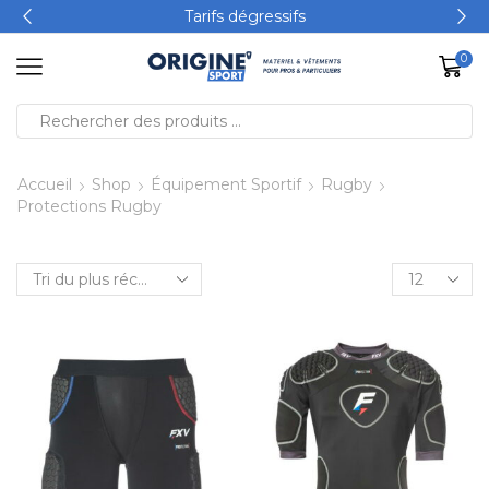
Tarifs dégressifs
0
Accueil
Shop
Équipement Sportif
Rugby
Protections Rugby