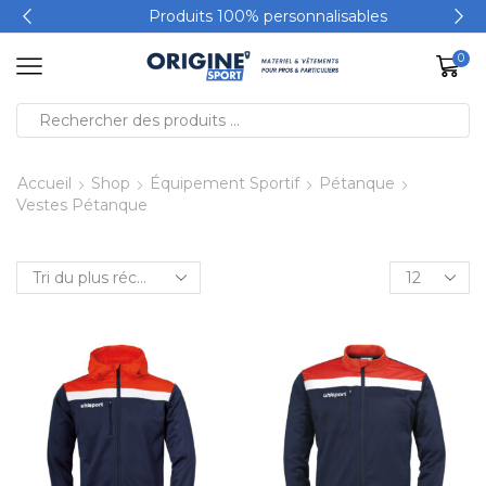
Produits 100% personnalisables
0
Accueil
Shop
Équipement Sportif
Pétanque
Vestes Pétanque