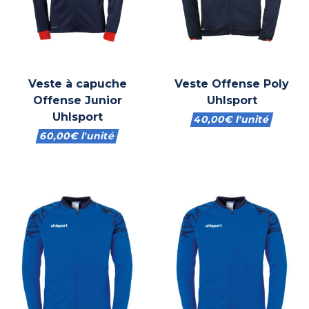
Veste à capuche
Veste Offense Poly
Offense Junior
Uhlsport
Uhlsport
40,00
€
l'unité
60,00
€
l'unité