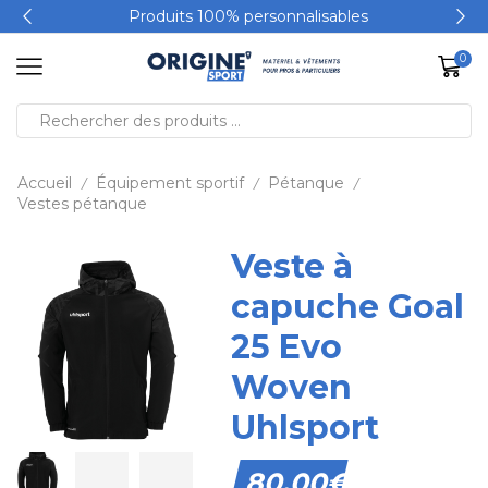
Produits 100% personnalisables
0
Accueil
Équipement sportif
Pétanque
/
/
/
Vestes pétanque
Veste à
capuche Goal
25 Evo
Woven
Uhlsport
80,00
€