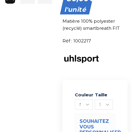
l'unité
Matière 100% polyester
(recyclé) smartbreath FIT
Réf : 1002217
Couleur
Alternative:
Taille
SOUHAITEZ
VOUS