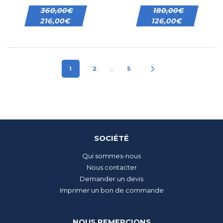
360,00
€
180,00
€
216,00
€
126,00
€
…
1
2
5
SOCIÉTÉ
Qui sommes-nous
Nous contacter
Demander un devis
Imprimer un bon de commande
NOUS REMERCIONS