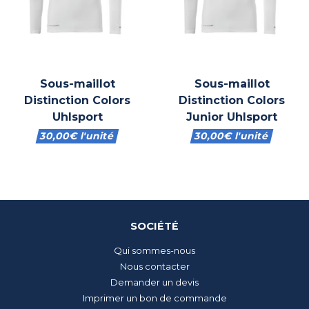
Sous-maillot
Sous-maillot
Distinction Colors
Distinction Colors
Uhlsport
Junior Uhlsport
30,00
€
l'unité
30,00
€
l'unité
SOCIÉTÉ
Qui sommes-nous
Nous contacter
Demander un devis
Imprimer un bon de commande