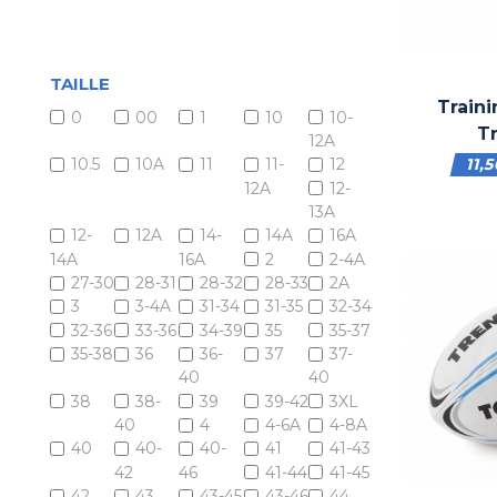
TAILLE
Train
0
00
1
10
10-
T
12A
11,
10.5
10A
11
11-
12
12A
12-
13A
12-
12A
14-
14A
16A
14A
16A
2
2-4A
27-30
28-31
28-32
28-33
2A
3
3-4A
31-34
31-35
32-34
32-36
33-36
34-39
35
35-37
35-38
36
36-
37
37-
40
40
38
38-
39
39-42
3XL
40
4
4-6A
4-8A
40
40-
40-
41
41-43
42
46
41-44
41-45
42
43
43-45
43-46
44