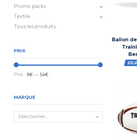
Promo packs
Textile
Tous les produits
Ballon d
Train
PRIX
Be
20,
Prix :
—
9€
54€
MARQUE