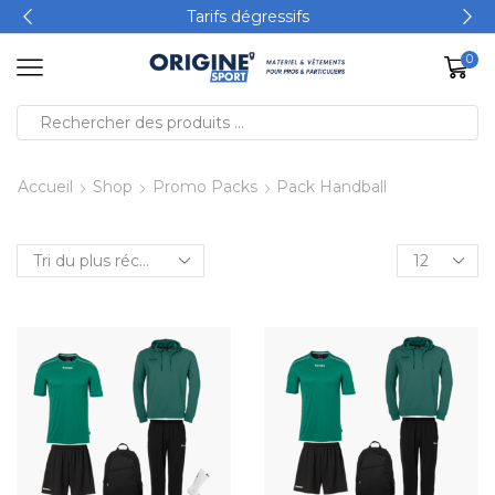
Tarifs dégressifs
0
Accueil
Shop
Promo Packs
Pack Handball