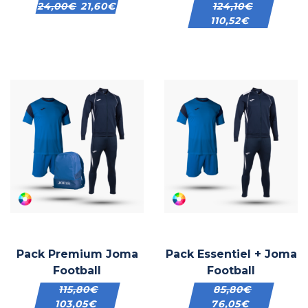
24,00
€
21,60
€
124,10
€
110,52
€
Pack Premium Joma
Pack Essentiel + Joma
Football
Football
115,80
€
85,80
€
103,05
€
76,05
€