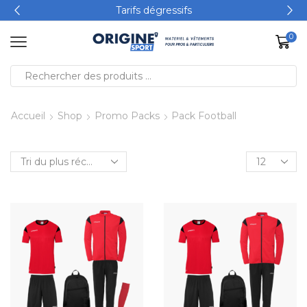
Tarifs dégressifs
0
Accueil
Shop
Promo Packs
Pack Football