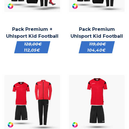
Pack Premium +
Pack Premium
Uhlsport Kid Football
Uhlsport Kid Football
128,00
€
119,00
€
112,05
€
104,40
€