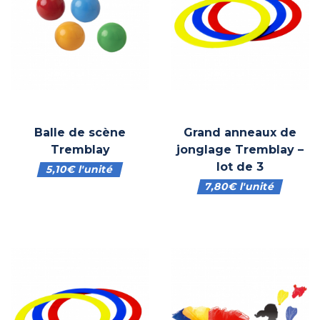
Balle de scène
Grand anneaux de
Tremblay
jonglage Tremblay –
lot de 3
5,10
€
l'unité
7,80
€
l'unité