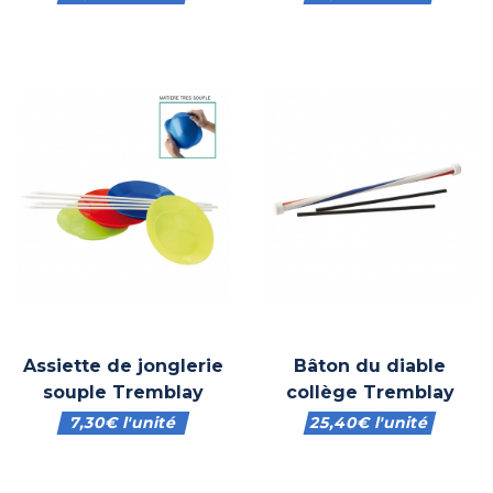
Assiette de jonglerie
Bâton du diable
souple Tremblay
collège Tremblay
7,30
€
l'unité
25,40
€
l'unité