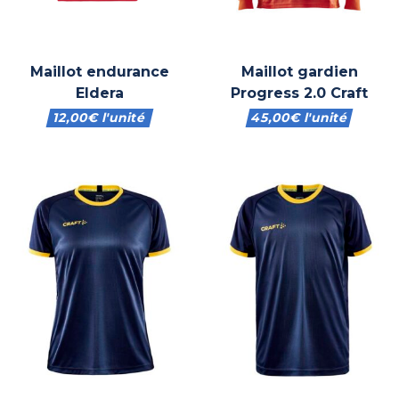
Maillot endurance
Maillot gardien
Eldera
Progress 2.0 Craft
12,00
€
l'unité
45,00
€
l'unité