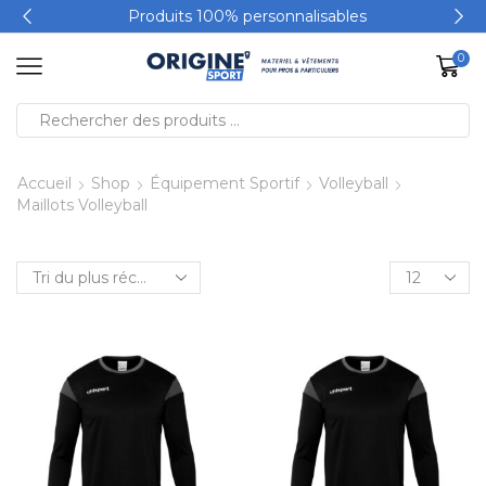
Produits 100% personnalisables
0
Accueil
Shop
Équipement Sportif
Volleyball
Maillots Volleyball