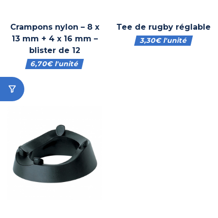
Crampons nylon – 8 x
Tee de rugby réglable
13 mm + 4 x 16 mm –
3,30
€
l'unité
blister de 12
6,70
€
l'unité