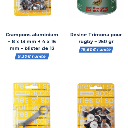
Crampons aluminium
Résine Trimona pour
– 8 x 13 mm + 4 x 16
rugby – 250 gr
mm – blister de 12
19,60
€
l'unité
9,30
€
l'unité