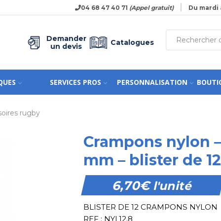
04 68 47 40 71
(Appel gratuit)
Du mardi 
Demander
Catalogues
un devis
QUES
SERVICES PROS
PERSONNALISATION
BOUTI
oires rugby
Crampons nylon – 
mm – blister de 12
6,70
€
l'unité
BLISTER DE 12 CRAMPONS NYLON
REF : NYL12.8