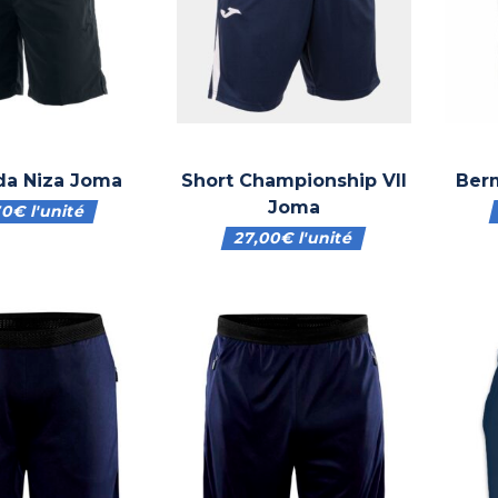
a Niza Joma
Short Championship VII
Berm
Joma
70
€
l'unité
27,00
€
l'unité