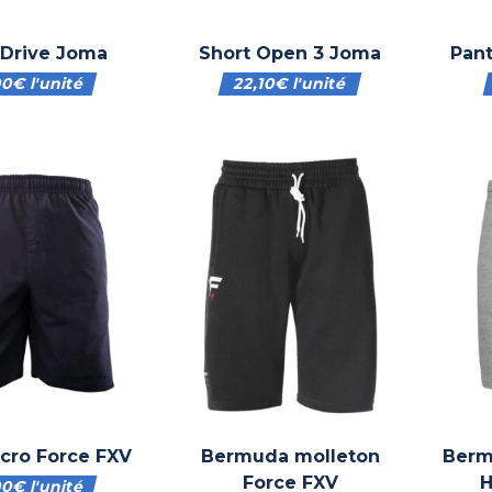
 Drive Joma
Short Open 3 Joma
Pan
00
€
l'unité
22,10
€
l'unité
icro Force FXV
Bermuda molleton
Berm
Force FXV
00
€
l'unité