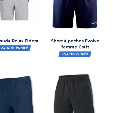
uda Relax Eldera
Short à poches Evolve
femme Craft
24,00
€
l'unité
35,00
€
l'unité