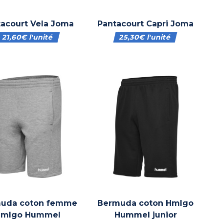
tacourt Vela Joma
Pantacourt Capri Joma
21,60
€
l'unité
25,30
€
l'unité
uda coton femme
Bermuda coton Hmlgo
Hmlgo Hummel
Hummel junior