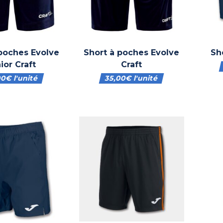
 poches Evolve
Short à poches Evolve
Sh
ior Craft
Craft
00
€
l'unité
35,00
€
l'unité