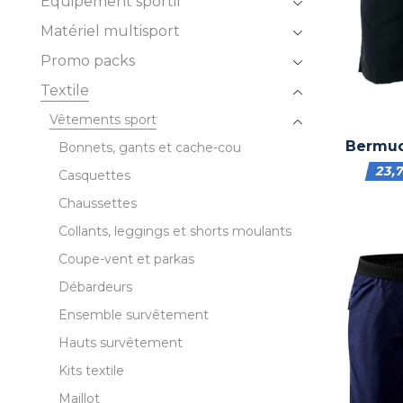
Équipement sportif
Matériel multisport
Promo packs
Textile
Vêtements sport
Bermud
Bonnets, gants et cache-cou
23,
Casquettes
Chaussettes
Collants, leggings et shorts moulants
Coupe-vent et parkas
Débardeurs
Ensemble survêtement
Hauts survêtement
Kits textile
Maillot