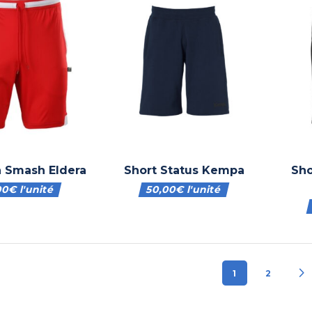
 Smash Eldera
Short Status Kempa
Sho
00
€
l'unité
50,00
€
l'unité
1
2