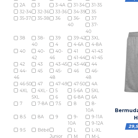
2A
3
3-4A
31-34
31-35
32-34
32-36
33-36
34-39
35
35-37
35-38
36
36-
37
40
37-
40
38
38-
39
39-42
3XL
40
4
4-6A
4-8A
40
40-
40-
41
41-43
42
46
41-44
41-45
42
43
43-45
43-46
44
44-
45
45-
46
46-
46
48
48
46-50
47
47-49
47-50
4A
4XL
4XL-
5
5-6A
5XL
5XL
6
6-8A
6A
7
7-8A
7.5
8
8-
10A
Bermuda
8.5
8A
9
9-
9-11A
H
10A
9-12A
29,
9.5
Bébé
L
L-XL
Junior
M
M-L