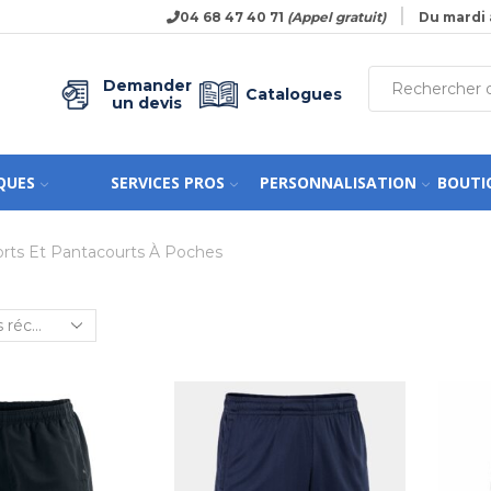
04 68 47 40 71
(Appel gratuit)
Du mardi 
Demander
Catalogues
un devis
QUES
SERVICES PROS
PERSONNALISATION
BOUTI
rts Et Pantacourts À Poches