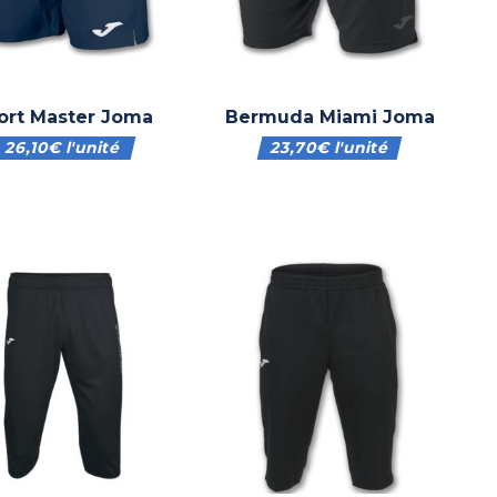
ort Master Joma
Bermuda Miami Joma
26,10
€
l'unité
23,70
€
l'unité