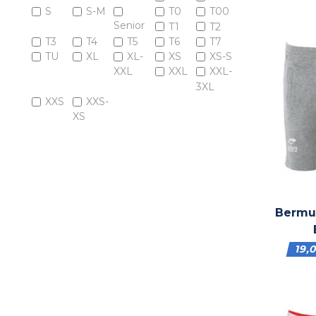
S
S-M
T0
T00
Senior
T1
T2
T3
T4
T5
T6
T7
TU
XL
XL-
XS
XS-S
XXL
XXL
XXL-
3XL
XXS
XXS-
XS
Bermu
19,