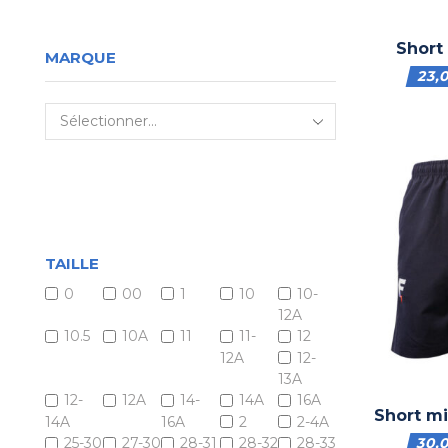
Short
MARQUE
23,
TAILLE
0
00
1
10
10-
12A
10.5
10A
11
11-
12
12A
12-
13A
12-
12A
14-
14A
16A
Short m
14A
16A
2
2-4A
30,
25-30
27-30
28-31
28-32
28-33