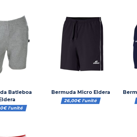
da Batleboa
Bermuda Micro Eldera
Berm
Eldera
26,00
€
l'unité
00
€
l'unité