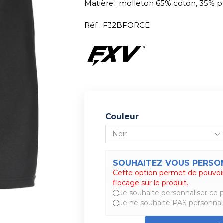
Matière : molleton 65% coton, 35% pol
Réf : F32BFORCE
Couleur
SOUHAITEZ VOUS PERSON
Cette option permet de pouvoir
Alternative:
flocage sur le produit.
Je souhaite personnaliser ce p
Je ne souhaite PAS personnali