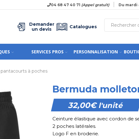
04 68 47 40 71
(Appel gratuit)
Du mardi 
Demander
Catalogues
un devis
QUES
SERVICES PROS
PERSONNALISATION
BOUTI
 pantacourts à poches
Bermuda molleto
32,00
€
l'unité
Ceinture élastique avec cordon de s
2 poches latérales.
Logo F en broderie.