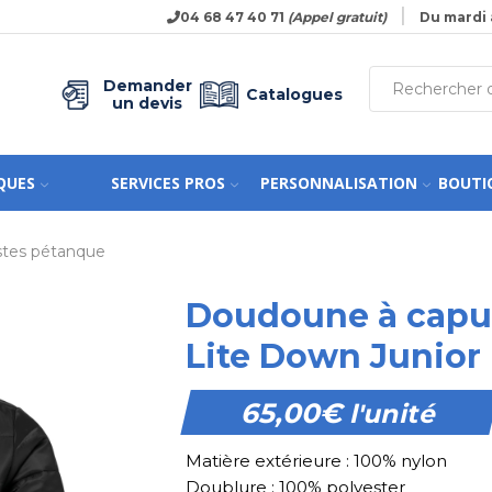
04 68 47 40 71
(Appel gratuit)
Du mardi 
Demander
Catalogues
un devis
QUES
SERVICES PROS
PERSONNALISATION
BOUTI
stes pétanque
Doudoune à capuc
Lite Down Junior
65,00
€
l'unité
Matière extérieure : 100% nylon
Doublure : 100% polyester