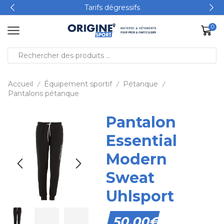
Tarifs dégressifs
0
Accueil
Équipement sportif
Pétanque
/
/
/
Pantalons pétanque
Pantalon
Essential
Modern
Sweat
Uhlsport
50,00
€