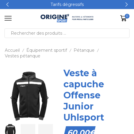
Produits 100% personnalisables
0
Accueil
Équipement sportif
Pétanque
/
/
/
Vestes pétanque
Veste à
capuche
Offense
Junior
Uhlsport
60,00
€