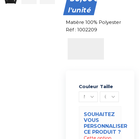
l'unité
Matière 100% Polyester
Réf : 1002209
Couleur
Alternative:
Taille
SOUHAITEZ
VOUS
PERSONNALISER
CE PRODUIT ?
Cette option