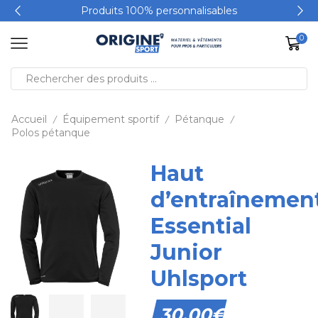
Produits 100% personnalisables
0
Accueil
Équipement sportif
Pétanque
/
/
/
Polos pétanque
Haut
d’entraînemen
Essential
Junior
Uhlsport
30,00
€