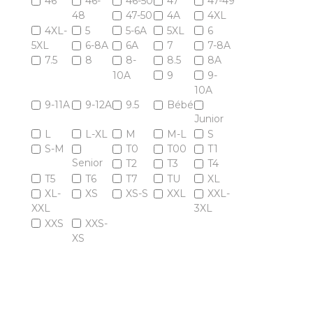
46
46-
46-50
47
47-49
48
47-50
4A
4XL
4XL-
5
5-6A
5XL
6
5XL
6-8A
6A
7
7-8A
7.5
8
8-
8.5
8A
10A
9
9-
10A
9-11A
9-12A
9.5
Bébé
Junior
L
L-XL
M
M-L
S
S-M
T0
T00
T1
Senior
T2
T3
T4
T5
T6
T7
TU
XL
XL-
XS
XS-S
XXL
XXL-
XXL
3XL
XXS
XXS-
XS