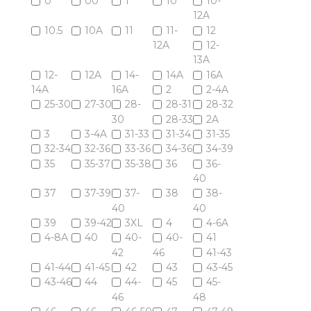
0
00
1
10
10-
12A
10.5
10A
11
11-
12
12A
12-
13A
12-
12A
14-
14A
16A
14A
16A
2
2-4A
25-30
27-30
28-
28-31
28-32
30
28-33
2A
3
3-4A
31-33
31-34
31-35
32-34
32-36
33-36
34-36
34-39
35
35-37
35-38
36
36-
40
37
37-39
37-
38
38-
40
40
39
39-42
3XL
4
4-6A
4-8A
40
40-
40-
41
42
46
41-43
41-44
41-45
42
43
43-45
43-46
44
44-
45
45-
46
48