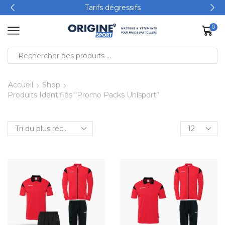
Tarifs dégressifs
0
Accueil
Shop
Produits Identifiés “Promo Packs Uhlsport”