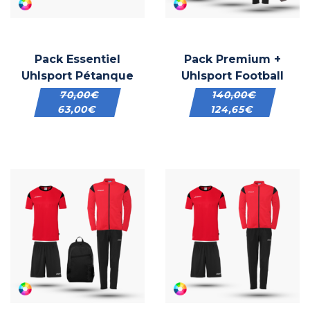
Pack Essentiel
Pack Premium +
Uhlsport Pétanque
Uhlsport Football
70,00
€
140,00
€
63,00
€
124,65
€