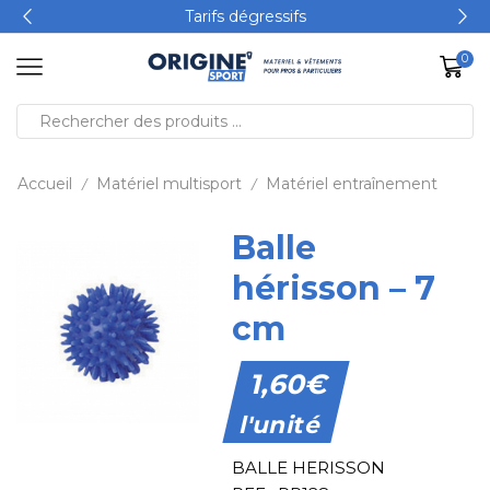
Tarifs dégressifs
0
Accueil
Matériel multisport
Matériel entraînement
/
/
Balle
hérisson – 7
cm
1,60
€
l'unité
BALLE HERISSON