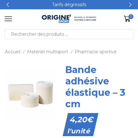
Tarifs dégressifs
0
Accueil
Matériel multisport
Pharmacie sportive
/
/
Bande
adhésive
élastique – 3
cm
4,20
€
l'unité