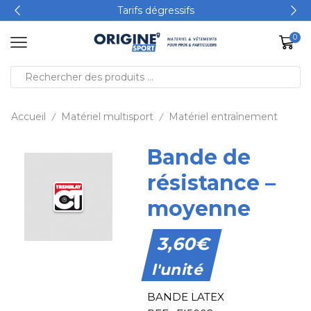
Tarifs dégressifs
0
Accueil
Matériel multisport
Matériel entraînement
/
/
Bande de
résistance –
moyenne
3,60
€
l'unité
BANDE LATEX