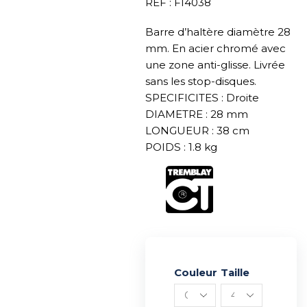
REF : FI4038
Barre d’haltère diamètre 28
mm. En acier chromé avec
une zone anti-glisse. Livrée
sans les stop-disques.
SPECIFICITES : Droite
DIAMETRE : 28 mm
LONGUEUR : 38 cm
POIDS : 1.8 kg
Couleur
Alternative:
Taille