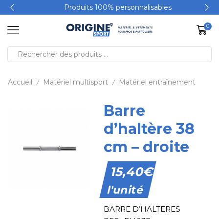
Produits 100% personnalisables
0
Accueil
Matériel multisport
Matériel entraînement
/
/
Barre
d’haltère 38
cm – droite
15,40
€
l'unité
BARRE D’HALTERES