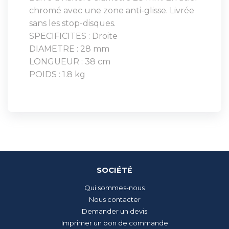
chromé avec une zone anti-glisse. Livrée
sans les stop-disques.
SPECIFICITES : Droite
DIAMETRE : 28 mm
LONGUEUR : 38 cm
POIDS : 1.8 kg
SOCIÉTÉ
Qui sommes-nous
Nous contacter
Demander un devis
Imprimer un bon de commande