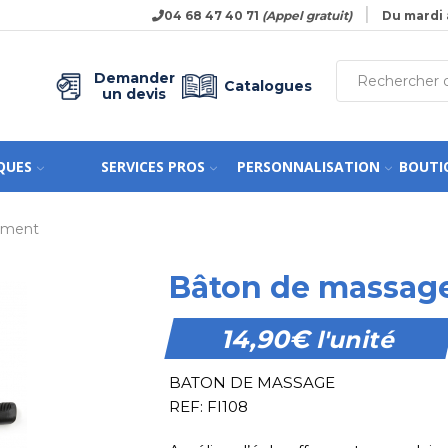
04 68 47 40 71
(Appel gratuit)
Du mardi 
Demander
Catalogues
un devis
QUES
SERVICES PROS
PERSONNALISATION
BOUTI
nement
Bâton de massag
14,90
€
l'unité
BATON DE MASSAGE
REF: FI108