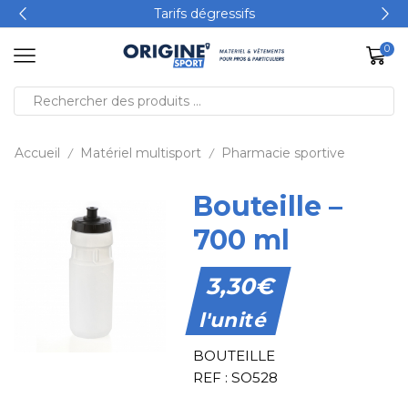
Tarifs dégressifs
0
Accueil
Matériel multisport
Pharmacie sportive
/
/
Bouteille –
700 ml
3,30
€
l'unité
BOUTEILLE
REF : SO528