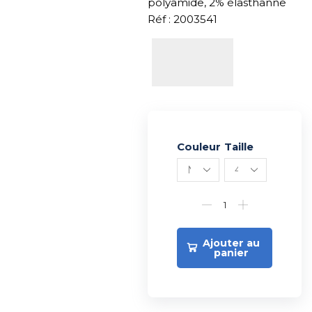
polyamide, 2% élasthanne
Réf : 2003541
Couleur
Alternative:
Taille
Ajouter au
panier