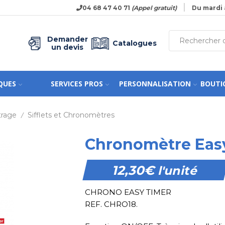
04 68 47 40 71
(Appel gratuit)
Du mardi 
Demander
Catalogues
un devis
QUES
SERVICES PROS
PERSONNALISATION
BOUTI
trage
Sifflets et Chronomètres
/
Chronomètre Eas
12,30
€
l'unité
CHRONO EASY TIMER
REF. CHRO18.