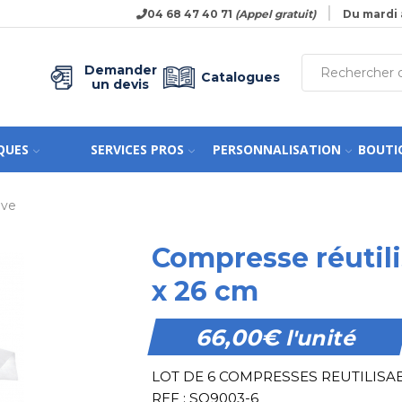
04 68 47 40 71
(Appel gratuit)
Du mardi 
Demander
Catalogues
un devis
QUES
SERVICES PROS
PERSONNALISATION
BOUTI
ive
Compresse réutili
x 26 cm
66,00
€
l'unité
LOT DE 6 COMPRESSES REUTILIS
REF : SO9003-6