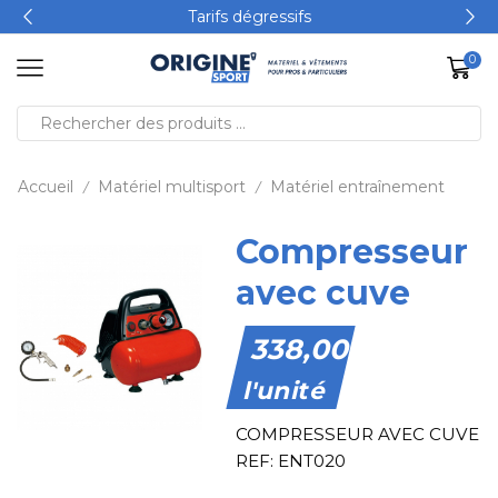
Tarifs dégressifs
0
Accueil
Matériel multisport
Matériel entraînement
/
/
Compresseur
avec cuve
338,00
€
l'unité
COMPRESSEUR AVEC CUVE
REF: ENT020