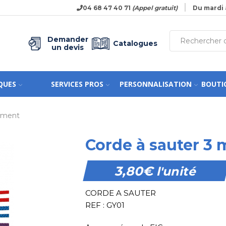
04 68 47 40 71
(Appel gratuit)
Du mardi 
Demander
Catalogues
un devis
QUES
SERVICES PROS
PERSONNALISATION
BOUTI
nement
Corde à sauter 3 
3,80
€
l'unité
CORDE A SAUTER
REF : GY01