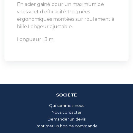
En acier gainé pour un maximum de
vitesse et d’efficacité. Poignées
ergonomiques montées sur roulement à
bille.Longeur ajustable.
Longueur : 3 m.
SOCIÉTÉ
Qui sommes-nous
Nous contacter
Demander un devis
Imprimer un bon de commande