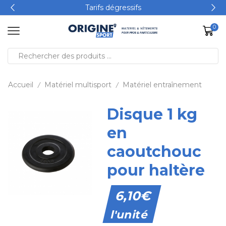
Tarifs dégressifs
0
Accueil
Matériel multisport
Matériel entraînement
/
/
Disque 1 kg
en
caoutchouc
pour haltère
6,10
€
l'unité