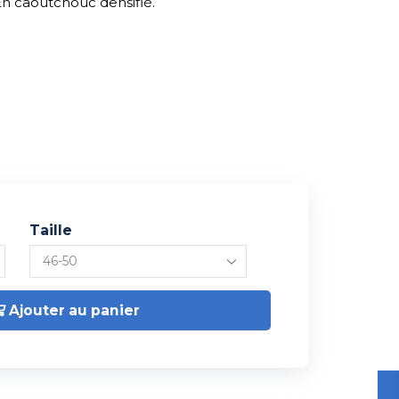
 En caoutchouc densifié.
Taille
Ajouter au panier