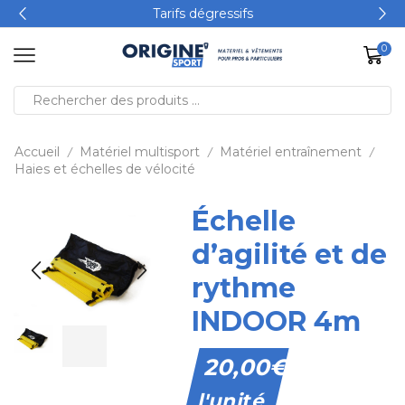
Tarifs dégressifs
0
Accueil
Matériel multisport
Matériel entraînement
/
/
/
Haies et échelles de vélocité
Échelle
d’agilité et de
rythme
INDOOR 4m
20,00
€
l'unité