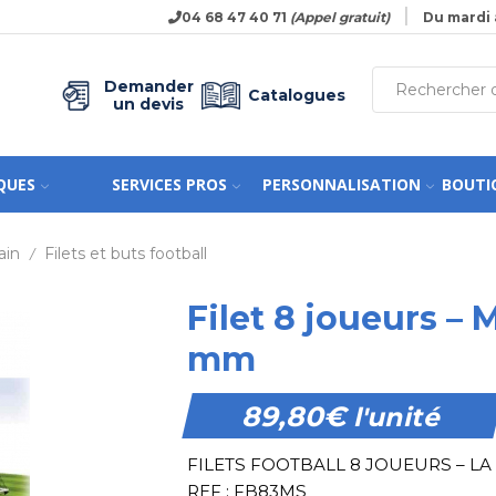
04 68 47 40 71
(Appel gratuit)
Du mardi 
Demander
Catalogues
un devis
QUES
SERVICES PROS
PERSONNALISATION
BOUTI
ain
Filets et buts football
/
Filet 8 joueurs – 
mm
89,80
€
l'unité
FILETS FOOTBALL 8 JOUEURS – LA
REF : FB83MS