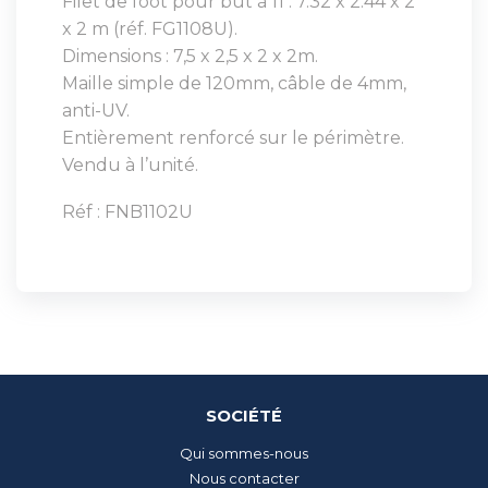
Filet de foot pour but à 11 : 7.32 x 2.44 x 2
x 2 m (réf. FG1108U).
Dimensions : 7,5 x 2,5 x 2 x 2m.
Maille simple de 120mm, câble de 4mm,
anti-UV.
Entièrement renforcé sur le périmètre.
Vendu à l’unité.
Réf : FNB1102U
SOCIÉTÉ
Qui sommes-nous
Nous contacter