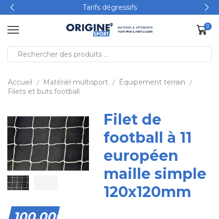
Tarifs dégressifs
0
Accueil
Matériel multisport
Équipement terrain
/
/
/
Filets et buts football
Filet de
football à 11
européen
maille simple
120x120mm
100,00
€