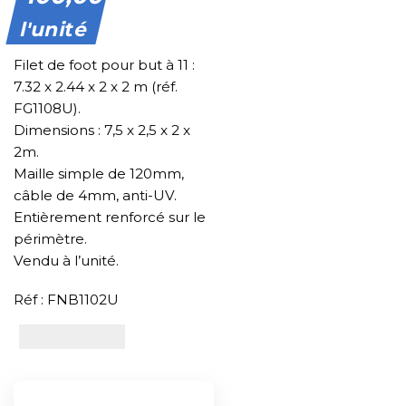
l'unité
Filet de foot pour but à 11 :
7.32 x 2.44 x 2 x 2 m (réf.
FG1108U).
Dimensions : 7,5 x 2,5 x 2 x
2m.
Maille simple de 120mm,
câble de 4mm, anti-UV.
Entièrement renforcé sur le
périmètre.
Vendu à l’unité.
Réf : FNB1102U