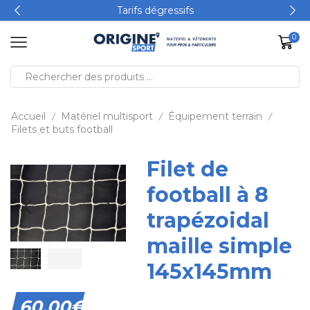
Tarifs dégressifs
0
Accueil
Matériel multisport
Équipement terrain
/
/
/
Filets et buts football
Filet de
football à 8
trapézoidal
maille simple
145x145mm
60,00
€