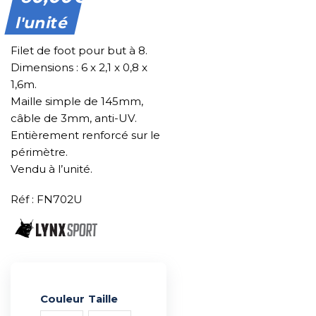
l'unité
Filet de foot pour but à 8.
Dimensions : 6 x 2,1 x 0,8 x
1,6m.
Maille simple de 145mm,
câble de 3mm, anti-UV.
Entièrement renforcé sur le
périmètre.
Vendu à l’unité.
Réf : FN702U
Couleur
Alternative:
Taille