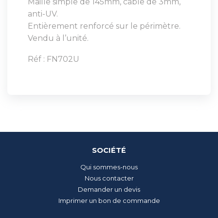
Maille simple de 145mm, câble de 3mm,
anti-UV.
Entièrement renforcé sur le périmètre.
Vendu à l’unité.
Réf : FN702U
SOCIÉTÉ
Qui sommes-nous
Nous contacter
Demander un devis
Imprimer un bon de commande