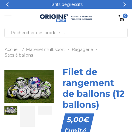
Tarifs dégressifs
0
Accueil
Matériel multisport
Bagagerie
/
/
/
Sacs à ballons
Filet de
rangement
de ballons (12
ballons)
5,00
€
l'unité